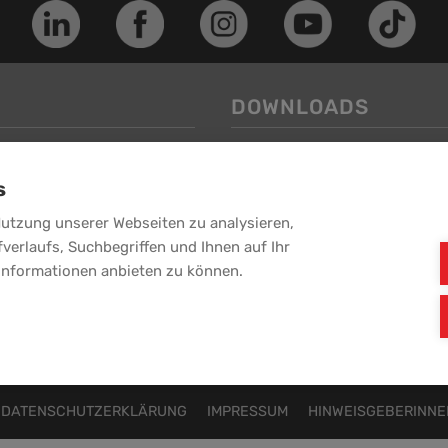
DOWNLOADS
Image-Folder
s
Service-Folder
-Puchheim
weitere Downloads >>
Nutzung unserer Webseiten zu analysieren,
fverlaufs, Suchbegriffen und Ihnen auf Ihr
Informationen anbieten zu können.
EBG GmbH - Alle Rechte vorbehalten.
Ein Unternehmen der
DATENSCHUTZERKLÄRUNG
IMPRESSUM
HINWEISGEBERINN