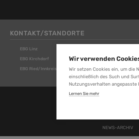
KONTAKT/STANDORTE
EBG Linz
EBG Steyr
Wir verwenden Cookie
EBG Kirchdorf
EBG Attnang
EBG Ried/Innkreis
Wir setzen Cookies ein, um die 
einschließlich des Such und Sur
Nutzungsverhalten angepasste 
Lernen Sie mehr
NEWS-ARCHIV