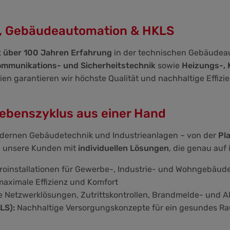
ik, Gebäudeautomation & HKLS
t
über 100 Jahren Erfahrung
in der technischen Gebäudeau
ommunikations- und Sicherheitstechnik
sowie
Heizungs-, 
n garantieren wir höchste Qualität und nachhaltige Effizie
ebenszyklus aus einer Hand
odernen Gebäudetechnik und Industrieanlagen – von der
Pl
en unsere Kunden mit
individuellen Lösungen
, die genau auf
troinstallationen für Gewerbe-, Industrie- und Wohngebäud
aximale Effizienz und Komfort
Netzwerklösungen, Zutrittskontrollen, Brandmelde- und 
LS):
Nachhaltige Versorgungskonzepte für ein gesundes R