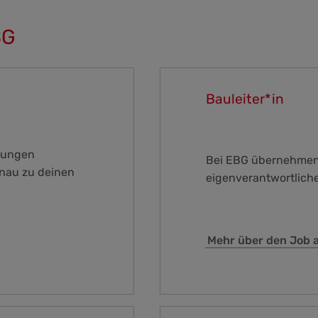
BG
Bauleiter*in
ldungen
Bei EBG übernehmen 
enau zu deinen
eigenverantwortlich
Mehr über den Job al