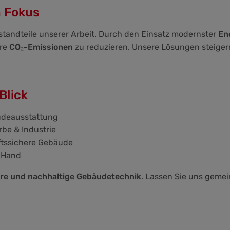
m Fokus
estandteile unserer Arbeit. Durch den Einsatz modernster
En
hre
CO₂-Emissionen
zu reduzieren. Unsere Lösungen steigern 
Blick
udeausstattung
be & Industrie
ftssichere Gebäude
 Hand
chere und nachhaltige Gebäudetechnik
. Lassen Sie uns gemei