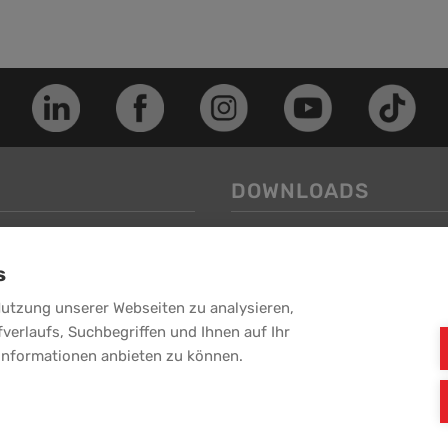
DOWNLOADS
Image-Folder
s
Service-Folder
-Puchheim
weitere Downloads >>
Nutzung unserer Webseiten zu analysieren,
fverlaufs, Suchbegriffen und Ihnen auf Ihr
Informationen anbieten zu können.
EBG GmbH - Alle Rechte vorbehalten.
Ein Unternehmen der