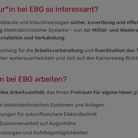
r*in bei EBG so interessant?
 Gebäude und Industrieanlagen
sicher, zuverlässig und effiz
ng
elektrotechnischer Systeme – von der
Mittel- und Niede
stallation und Verkabelung
.
ortung für die
Arbeitsvorbereitung
und
Koordination des
keiten weiterzuentwickeln und sich auf den Karriereweg Ric
in bei EBG arbeiten?
lles Arbeitsumfeld
, das Ihnen
Freiraum für eigene Ideen
gi
ven elektrotechnischen Systemen und Anlagen
sungen für zukunftssichere Elektrotechnik
 Zusammenarbeit auf Augenhöhe
chulungen und Aufstiegsmöglichkeiten