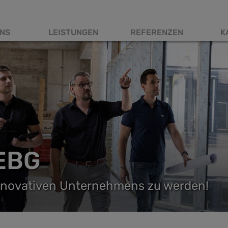
NS
LEISTUNGEN
REFERENZEN
K
tnavigation
EBG
 innovativen Unternehmens zu werden!