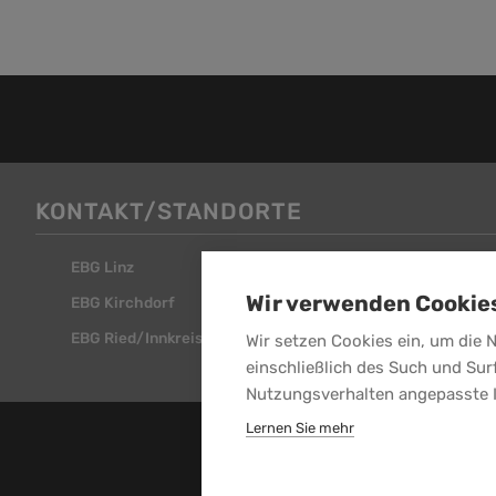
KONTAKT/STANDORTE
EBG Linz
EBG Steyr
Wir verwenden Cookie
EBG Kirchdorf
EBG Attnang
EBG Ried/Innkreis
Wir setzen Cookies ein, um die 
einschließlich des Such und Sur
Nutzungsverhalten angepasste 
Lernen Sie mehr