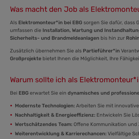
Was macht den Job als Elektromonteu
Als
Elektromonteur*in bei EBG
sorgen Sie dafür, dass
umfassen die
Installation, Wartung und Instandhaltu
Sicherheits- und Brandmeldeanlagen
bis hin zur
Rohin
Zusätzlich übernehmen Sie als
Partieführer*in
Verantw
Großprojekte
bietet Ihnen die Möglichkeit, Ihre Fähig
Warum sollte ich als Elektromonteur*
Bei
EBG
erwartet Sie ein
dynamisches und professione
Modernste Technologien:
Arbeiten Sie mit innovati
Nachhaltigkeit & Energieeffizienz:
Entwickeln Sie Lö
Wertschätzendes Team:
Offene Kommunikation und
Weiterentwicklung & Karrierechancen:
Vielfältige S