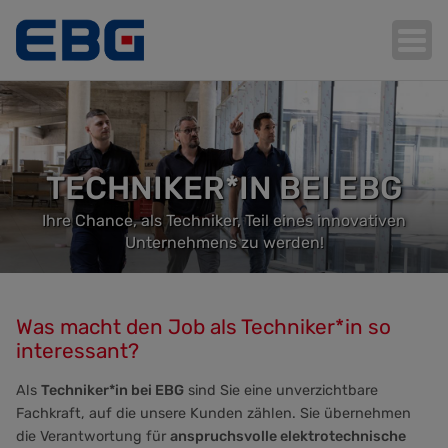
Hauptnavigation
TECHNIKER*IN BEI EBG
Ihre Chance, als Techniker, Teil eines innovativen
Unternehmens zu werden!
Was macht den Job als Techniker*in so
interessant?
Als
Techniker*in bei EBG
sind Sie eine unverzichtbare
Fachkraft, auf die unsere Kunden zählen. Sie übernehmen
die Verantwortung für
anspruchsvolle elektrotechnische