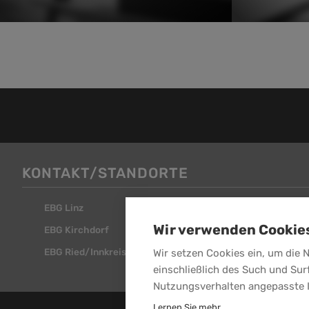
KONTAKT/STANDORTE
EBG Linz
EBG Steyr
Wir verwenden Cookie
EBG Kirchdorf
EBG Attnang
EBG Ried/Innkreis
Wir setzen Cookies ein, um die 
einschließlich des Such und Sur
Nutzungsverhalten angepasste 
Lernen Sie mehr