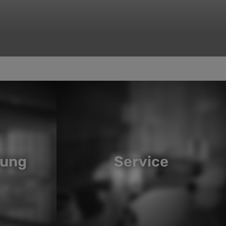
fung
Service