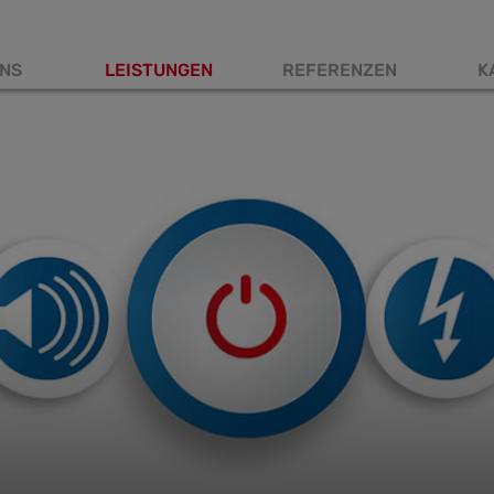
NS
LEISTUNGEN
REFERENZEN
K
tnavigation