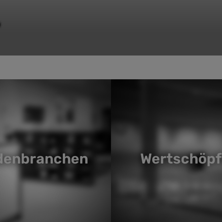
o
denbranchen
Wertschöp