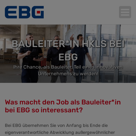
BAULEITER*IN HKLS BEI
Hauptnavigation
EBG
Ihre Chance, als Bauleiter, Teil eines innovativen
Unternehmens zu werden!
Was macht den Job als Bauleiter*in
bei EBG so interessant?
Bei EBG übernehmen Sie von Anfang bis Ende die
eigenverantwortliche Abwicklung außergewöhnlicher