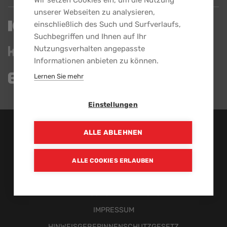
Wir setzen Cookies ein, um die Nutzung
unserer Webseiten zu analysieren,
einschließlich des Such und Surfverlaufs,
Suchbegriffen und Ihnen auf Ihr
Nutzungsverhalten angepasste
Informationen anbieten zu können.
Lernen Sie mehr
Einstellungen
EBG GmbH - Alle Rechte vorbehalten.
ALLE ABLEHNEN
Ein Unternehmen der
ALLE COOKIES ERLAUBEN
NEWS-ARCHIV
DATENSCHUTZERKLÄRUNG
Fußzeilenmenü
IMPRESSUM
HINWEISGEBERINNENSCHUTZGESETZ