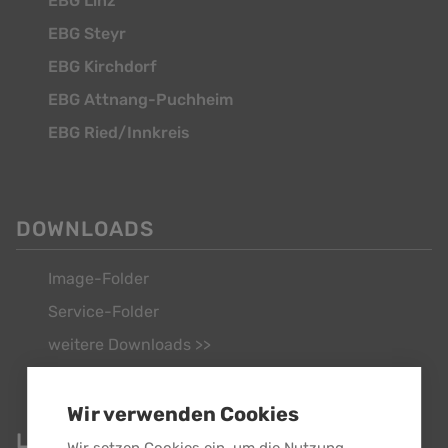
EBG Linz
EBG Steyr
EBG Kirchdorf
EBG Attnang-Puchheim
EBG Ried/Innkreis
DOWNLOADS
Image-Folder
Service-Folder
weitere Downloads >>
Wir verwenden Cookies
LINKS