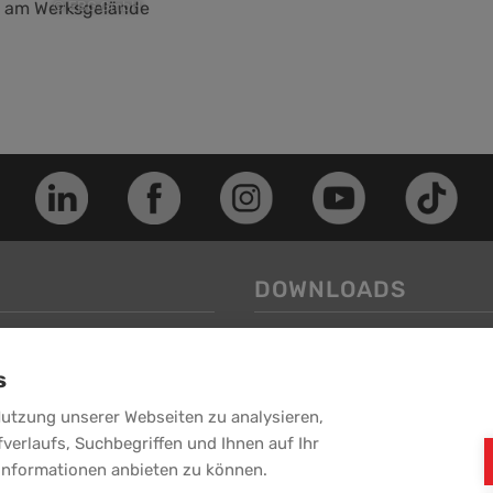
© EBG GmbH
DOWNLOADS
Image-Folder
s
Service-Folder
-Puchheim
weitere Downloads >>
Nutzung unserer Webseiten zu analysieren,
fverlaufs, Suchbegriffen und Ihnen auf Ihr
Informationen anbieten zu können.