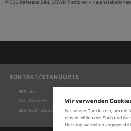
KONTAKT/STANDORTE
EBG Linz
EBG Steyr
Wir verwenden Cookie
EBG Kirchdorf
EBG Attnang
EBG Ried/Innkreis
Wir setzen Cookies ein, um die 
einschließlich des Such und Sur
Nutzungsverhalten angepasste 