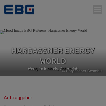
Hauptnavigation
HARGASSNER ENERGY
WORLD
Weng im Innkreis, Österreich
© Hargassner GesmbH
Auftraggeber