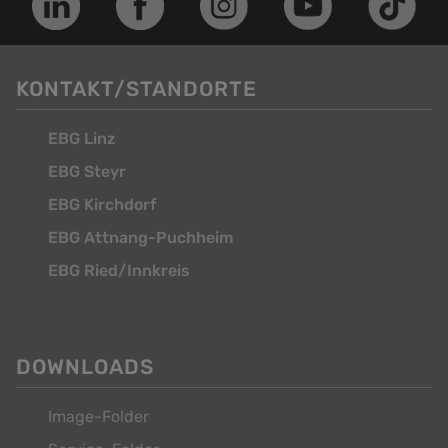
KONTAKT/STANDORTE
EBG Linz
EBG Steyr
EBG Kirchdorf
EBG Attnang-Puchheim
EBG Ried/Innkreis
DOWNLOADS
Image-Folder