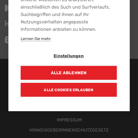
einschließlich des Such und Surfverlaufs,
Suchbegriffen und Ihnen auf Ihr
Nutzungsverhalten angepasste
Informationen anbieten zu können.
Lernen Sie mehr
Einstellungen
EBG GmbH - Alle Rechte vorbehalten.
ALLE ABLEHNEN
Ein Unternehmen der
ALLE COOKIES ERLAUBEN
NEWS-ARCHIV
DATENSCHUTZERKLÄRUNG
Fußzeilenmenü
IMPRESSUM
HINWEISGEBERINNENSCHUTZGESETZ