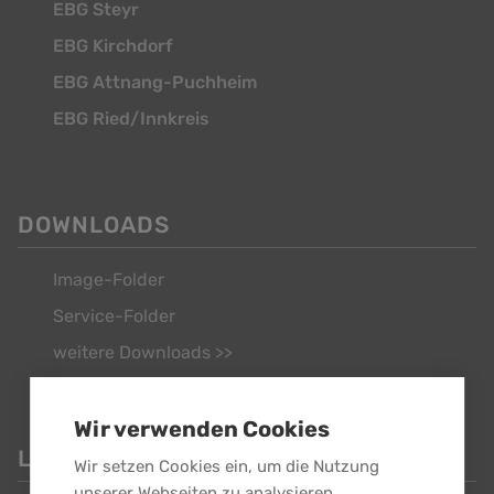
EBG Steyr
EBG Kirchdorf
EBG Attnang-Puchheim
EBG Ried/Innkreis
DOWNLOADS
Image-Folder
Service-Folder
weitere Downloads >>
Wir verwenden Cookies
LINKS
Wir setzen Cookies ein, um die Nutzung
unserer Webseiten zu analysieren,