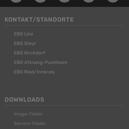
KONTAKT/STANDORTE
EBG Linz
EBG Steyr
EBG Kirchdorf
EBG Attnang-Puchheim
EBG Ried/Innkreis
DOWNLOADS
Image-Folder
Service-Folder