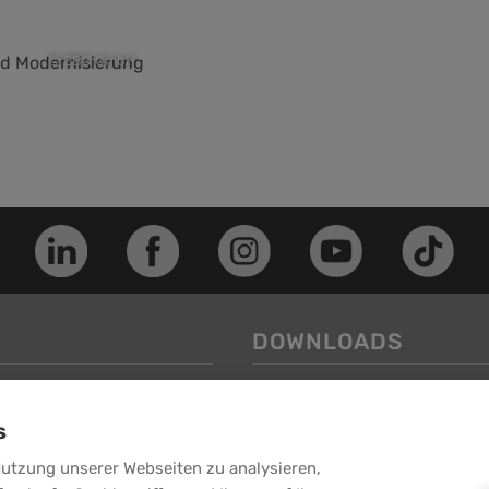
© EBG GmbH
DOWNLOADS
Image-Folder
s
Service-Folder
-Puchheim
weitere Downloads >>
Nutzung unserer Webseiten zu analysieren,