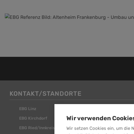
KONTAKT/STANDORTE
EBG Linz
EBG Steyr
Wir verwenden Cookie
EBG Kirchdorf
EBG Attnang
EBG Ried/Innkreis
Wir setzen Cookies ein, um die 