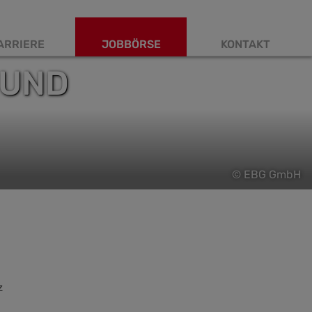
ARRIERE
JOBBÖRSE
KONTAKT
 UND
© EBG GmbH
z