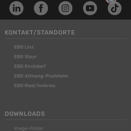
KONTAKT/STANDORTE
EBG Linz
EBG Steyr
EBG Kirchdorf
EBG Attnang-Puchheim
EBG Ried/Innkreis
DOWNLOADS
Image-Folder