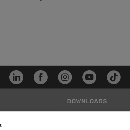
DOWNLOADS
Image-Folder
s
Service-Folder
-Puchheim