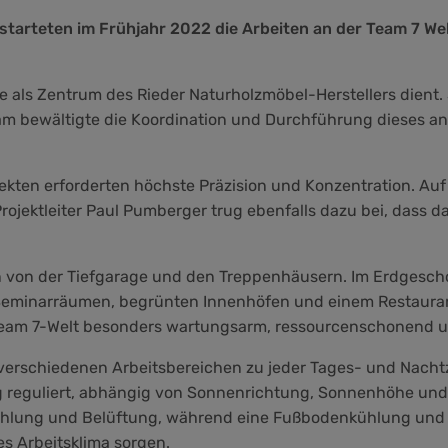
tarteten im Frühjahr 2022 die Arbeiten an der Team 7 Welt
ie als Zentrum des Rieder Naturholzmöbel-Herstellers dient
eam bewältigte die Koordination und Durchführung dieses 
itekten erforderten höchste Präzision und Konzentration. A
ojektleiter Paul Pumberger trug ebenfalls dazu bei, dass das
n von der Tiefgarage und den Treppenhäusern. Im Erdgeschos
 Seminarräumen, begrünten Innenhöfen und einem Restauran
Team 7-Welt besonders wartungsarm, ressourcenschonend un
 verschiedenen Arbeitsbereichen zu jeder Tages- und Nacht
 reguliert, abhängig von Sonnenrichtung, Sonnenhöhe und E
r Kühlung und Belüftung, während eine Fußbodenkühlung und
 Arbeitsklima sorgen.