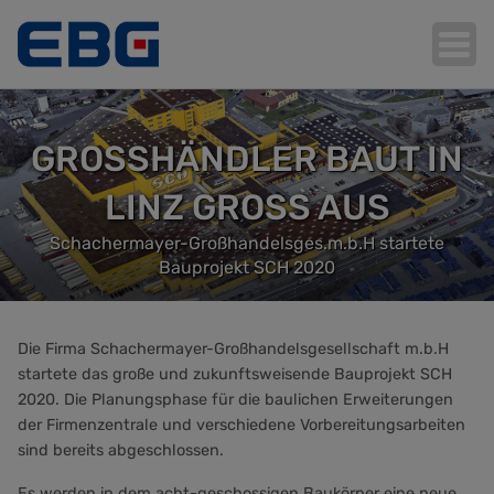
GROSSHÄNDLER BAUT IN L
Hauptnavigation
INZ GROSS AUS
Schachermayer-Großhandelsges.m.b.H startete
Bauprojekt SCH 2020
Die Firma Schachermayer-Großhandelsgesellschaft m.b.H
startete das große und zukunftsweisende Bauprojekt SCH
2020. Die Planungsphase für die baulichen Erweiterungen
der Firmenzentrale und verschiedene Vorbereitungsarbeiten
sind bereits abgeschlossen.
Es werden in dem acht-geschossigen Baukörper eine neue