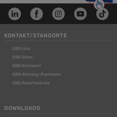
KONTAKT/STANDORTE
EBG Linz
EBG Steyr
EBG Kirchdorf
EBG Attnang-Puchheim
EBG Ried/Innkreis
DOWNLOADS